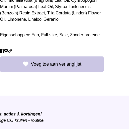
Oil, Michelia Alba (Magnolia) Leaf Oil, Cymbopogon
Martini (Palmarosa) Leaf Oil, Styrax Tonkinensis
(Benzoin) Resin Extract, Tilia Cordata (Linden) Flower
Oil, Limonene, Linalool Geraniol
Eigenschappen:
Eco
,
Full-size
,
Sale
,
Zonder proteïne
Voeg toe aan verlanglijst
, acties & kortingen!
ige CG krullen - routine.