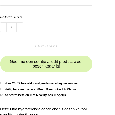
HOEVEELHEID
UITVERKOCHT
Geef me een seintje als dit product weer
beschikbaar is!
✅
Voor 23:59 besteld = volgende werkdag verzonden
✅
Veilig betalen met o.a. iDeal, Bancontact & Klarna
✅
Achteraf betalen met Riverty ook mogelijk
Deze ultra hydraterende conditioner is geschikt voor
dagelijks gebruik, dringt