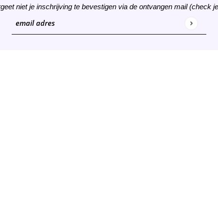
rgeet niet je inschrijving te bevestigen via de ontvangen mail (check j
email adres
Deze site wordt beschermd door hCaptcha en het
privacybeleid