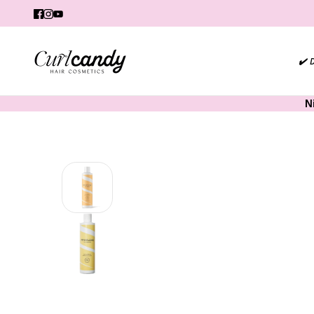
✔️ 
N