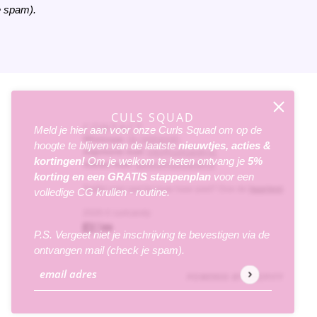
e spam).
en de
servicevoorwaarden
van hCaptcha zijn van toepassing.
CULS SQUAD
CONTACT
Meld je hier aan voor onze Curls Squad om op de
Whatsapp
:
06-58956595
hoogte te blijven van de laatste
nieuwtjes, acties &
Algemene mail
:
info@curlcandy.nl
kortingen!
Om je welkom te heten ontvang je
5%
Advies mail:
advies@curlcandy.nl
korting
en een
GRATIS
stappenplan
voor een
Twijfel over wat bij jouw haar past? Doe de
haartest
volledige CG krullen - routine.
2026 © curlcandy
P.S. Vergeet niet je inschrijving te bevestigen via de
ontvangen mail (check je spam).
POWERED BY SHOPIFY
email adres
Deze site wordt beschermd door hCaptcha en het
privacybe