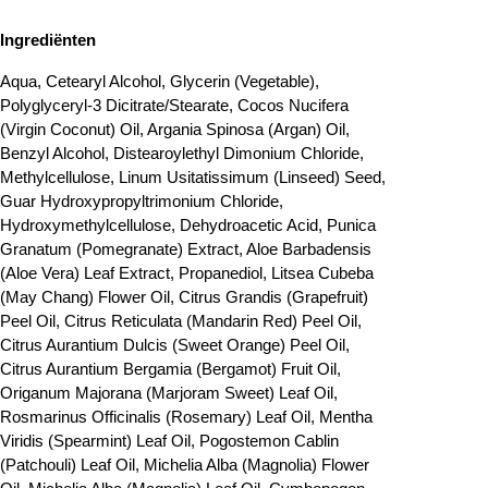
Ingrediënten
Aqua, Cetearyl Alcohol, Glycerin (Vegetable),
Polyglyceryl-3 Dicitrate/Stearate, Cocos Nucifera
(Virgin Coconut) Oil, Argania Spinosa (Argan) Oil,
Benzyl Alcohol, Distearoylethyl Dimonium Chloride,
Methylcellulose, Linum Usitatissimum (Linseed) Seed,
Guar Hydroxypropyltrimonium Chloride,
Hydroxymethylcellulose, Dehydroacetic Acid, Punica
Granatum (Pomegranate) Extract, Aloe Barbadensis
(Aloe Vera) Leaf Extract, Propanediol, Litsea Cubeba
(May Chang) Flower Oil, Citrus Grandis (Grapefruit)
Peel Oil, Citrus Reticulata (Mandarin Red) Peel Oil,
Citrus Aurantium Dulcis (Sweet Orange) Peel Oil,
Citrus Aurantium Bergamia (Bergamot) Fruit Oil,
Origanum Majorana (Marjoram Sweet) Leaf Oil,
Rosmarinus Officinalis (Rosemary) Leaf Oil, Mentha
Viridis (Spearmint) Leaf Oil, Pogostemon Cablin
(Patchouli) Leaf Oil, Michelia Alba (Magnolia) Flower