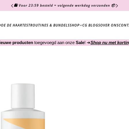
🛍️ Voor 23:59 besteld = volgende werkdag verzonden 📦
DOE DE HAARTEST
ROUTINES & BUNDELS
SHOP
CG BLOGS
OVER ONS
CONT
ieuwe producten
toegevoegd aan onze
Sale
! ➜
Shop nu met kortin