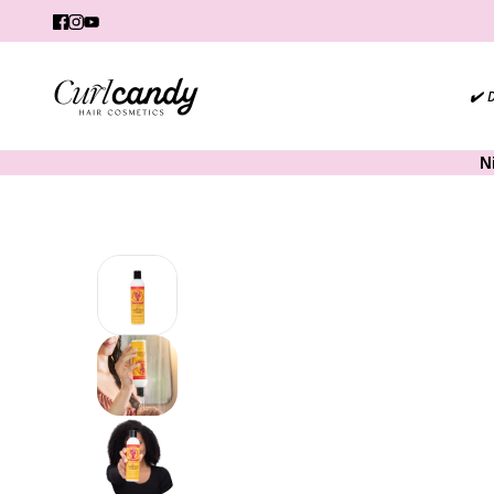
✔️ 
N