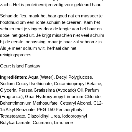
zacht. Het is proteïnevrij en veilig voor gekleurd haar.
Schud de fles, maak het haar goed nat en masseer je
hoofdhuid om een ​​lichte schuim te creëren. Kam het
schuim met je vingers door de lengte van het haar en
spoel het goed uit. Je krijgt misschien niet veel schuim
bij de eerste toepassing, maar je haar zal schoon zijn.
Als je meer schuim wilt, herhaal dan het
reinigingsproces.
Geur: Island Fantasy
Ingrediënten:
Aqua (Water), Decyl Polyglucose,
Sodium Cocoyl Isethionate, Cocamidopropyl Betaine,
Glycerin, Persea Gratissima (Avocado) Oil, Parfum
(Fragrance), Guar Hydroxypropyltrimonium Chloride,
Behentrimonium Methosulfate, Cetearyl Alcohol, C12-
15 Alkyl Benzoate, PEG 150 Pentaerythrityl
Tetrastearate, Diazolidinyl Urea, Iodopropynyl
Butylcarbamate, Coumarin, Limonene