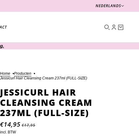
Nederlands
NEDERLANDS
ACT
g.
Home
Producten
Jessicurl Hair Cleansing Cream 237ml (FULL-SIZE)
JESSICURL HAIR
CLEANSING CREAM
237ML (FULL-SIZE)
€14,95
€17,95
incl. BTW