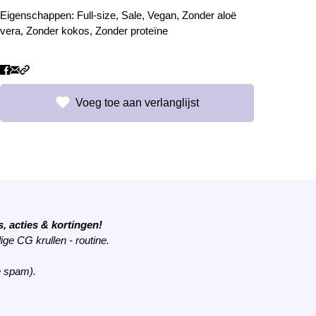
Eigenschappen:
Full-size
,
Sale
,
Vegan
,
Zonder aloë
vera
,
Zonder kokos
,
Zonder proteïne
Voeg toe aan verlanglijst
, acties & kortingen!
ige CG krullen - routine.
e spam).
en de
servicevoorwaarden
van hCaptcha zijn van toepassing.