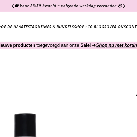
🛍️ Voor 23:59 besteld = volgende werkdag verzonden 📦
DOE DE HAARTEST
ROUTINES & BUNDELS
SHOP
CG BLOGS
OVER ONS
CONT
ieuwe producten
toegevoegd aan onze
Sale
! ➜
Shop nu met kortin