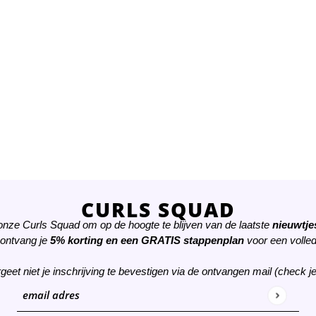
CURLS SQUAD
 onze Curls Squad om op de hoogte te blijven van de laatste
nieuwtjes
 ontvang je
5% korting
en een
GRATIS
stappenplan
voor een volled
rgeet niet je inschrijving te bevestigen via de ontvangen mail (check j
email adres
Deze site wordt beschermd door hCaptcha en het
privacybeleid