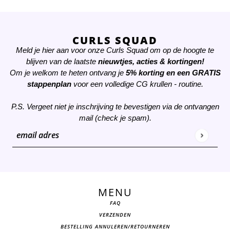
CURLS SQUAD
Meld je hier aan voor onze Curls Squad om op de hoogte te
blijven van de laatste
nieuwtjes, acties & kortingen!
Om je welkom te heten ontvang je
5% korting
en een
GRATIS
stappenplan
voor een volledige CG krullen - routine.
P.S. Vergeet niet je inschrijving te bevestigen via de ontvangen
mail (check je spam).
email adres
Deze site wordt beschermd door hCaptcha en het
privacybeleid
MENU
FAQ
VERZENDEN
BESTELLING ANNULEREN/RETOURNEREN