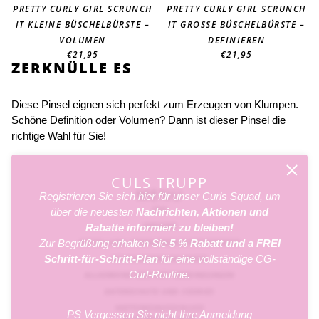
PRETTY CURLY GIRL SCRUNCH
PRETTY CURLY GIRL SCRUNCH
IT KLEINE BÜSCHELBÜRSTE –
IT GROSSE BÜSCHELBÜRSTE – D
VOLUMEN
EFINIEREN
€21,95
€21,95
ZERKNÜLLE ES
Diese Pinsel eignen sich perfekt zum Erzeugen von Klumpen.
Schöne Definition oder Volumen? Dann ist dieser Pinsel die
richtige Wahl für Sie!
CULS TRUPP
MENU
Registrieren Sie sich hier für unser Curls Squad, um
FAQ
über die neuesten
Nachrichten, Aktionen und
VERSAND
Rabatte informiert zu bleiben!
Zur Begrüßung erhalten Sie
BESTELLUNG STORNIEREN/ZURÜCKSENDEN
5 % Rabatt
und a
FREI
Schritt-für-Schritt-Plan
für eine vollständige CG-
RÜCKGABEBEDINGUNGEN
Curl-Routine.
ALLGEMEINE GESCHÄFTSBEDINGUNGEN
DATENSCHUTZ UND COOKIES
HAFTUNGSAUSSCHLUSS
PS Vergessen Sie nicht Ihre Anmeldung