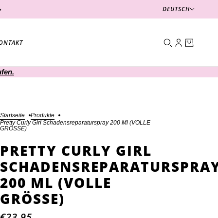
Deutsch
DEUTSCH
ONTAKT
ufen.
Startseite
Produkte
Pretty Curly Girl Schadensreparaturspray 200 Ml (VOLLE
GRÖSSE)
PRETTY CURLY GIRL
SCHADENSREPARATURSPRA
200 ML (VOLLE
GRÖSSE)
€23,95