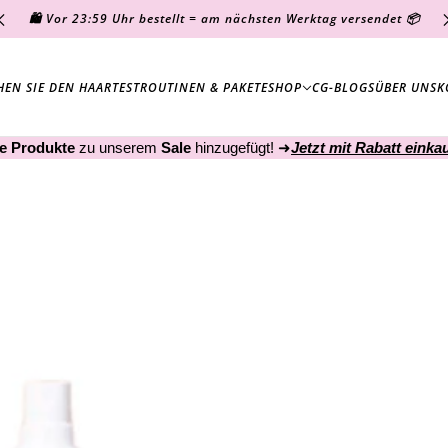
🛍️ Vor 23:59 Uhr bestellt = am nächsten Werktag versendet 📦
HEN SIE DEN HAARTEST
ROUTINEN & PAKETE
SHOP
CG-BLOGS
ÜBER UNS
K
e Produkte
zu unserem
Sale
hinzugefügt! ➜
Jetzt mit Rabatt einka