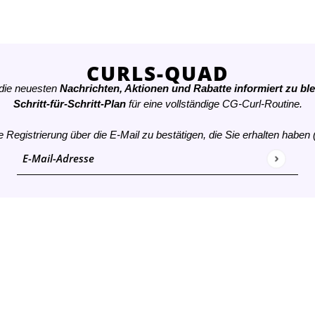
CURLS-QUAD
 die neuesten
Nachrichten, Aktionen und Rabatte informiert zu ble
Schritt-für-Schritt-Plan
für eine vollständige CG-Curl-Routine.
e Registrierung über die E-Mail zu bestätigen, die Sie erhalten haben
E-Mail-Adresse
Diese Website ist durch hCaptcha geschützt und es gelten die
a