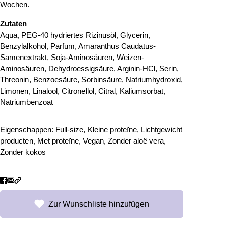
Wochen.
Zutaten
Aqua, PEG-40 hydriertes Rizinusöl, Glycerin,
Benzylalkohol, Parfum, Amaranthus Caudatus-
Samenextrakt, Soja-Aminosäuren, Weizen-
Aminosäuren, Dehydroessigsäure, Arginin-HCl, Serin,
Threonin, Benzoesäure, Sorbinsäure, Natriumhydroxid,
Limonen, Linalool, Citronellol, Citral, Kaliumsorbat,
Natriumbenzoat
Eigenschappen:
Full-size
,
Kleine proteïne
,
Lichtgewicht
producten
,
Met proteïne
,
Vegan
,
Zonder aloë vera
,
Zonder kokos
Zur Wunschliste hinzufügen